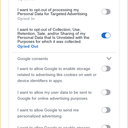
Leszámolás a
teljesítménykényszerrel
I want to opt-out of processing my
Personal Data for Targeted Advertising.
5 konkrét lépés a szabadságért
Opted In
Istók Nikoletta
•
2021. július 16.
0
I want to opt-out of Collection, Use,
Retention, Sale, and/or Sharing of my
Personal Data that Is Unrelated with the
A teljesítmény kényszeres hajszolása sokunkat
Purposes for which it was collected.
fogságban tart, a kiutat pedig egyáltalán nem
Opted Out
könnyű megtalálni. A változáshoz nem a hogyan ...
Google consents
I want to allow Google to enable storage
related to advertising like cookies on web or
device identifiers in apps.
I want to allow my user data to be sent to
Google for online advertising purposes.
I want to allow Google to send me
personalized advertising.
I want to allow Google to enable storage