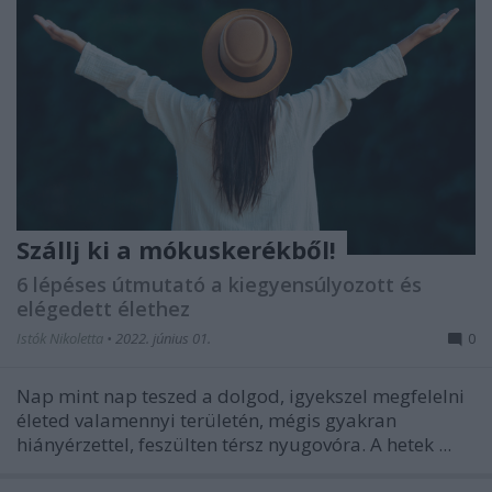
Szállj ki a mókuskerékből!
6 lépéses útmutató a kiegyensúlyozott és
elégedett élethez
Istók Nikoletta
•
2022. június 01.
0
Nap mint nap teszed a dolgod, igyekszel megfelelni
életed valamennyi területén, mégis gyakran
hiányérzettel, feszülten térsz nyugovóra. A hetek ...