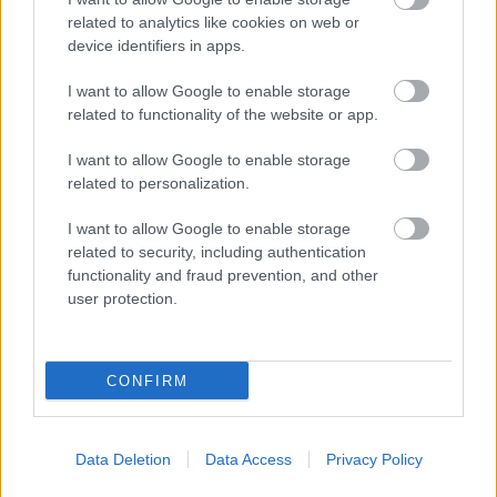
related to analytics like cookies on web or
device identifiers in apps.
I want to allow Google to enable storage
Motivációvesztés? Ezt próbáld ki!
related to functionality of the website or app.
3 azonnal alkalmazható gyakorlat a lendületért
I want to allow Google to enable storage
Istók Nikoletta
•
2021. március 26.
0
related to personalization.
A jelen helyzet sokunkat próbára tesz, érzelmileg és
I want to allow Google to enable storage
mentálisan egyaránt, ami visszavonhatatlan
related to security, including authentication
hatással van a motivációnkra is. Ha úgy érzed, ...
functionality and fraud prevention, and other
user protection.
CONFIRM
Data Deletion
Data Access
Privacy Policy