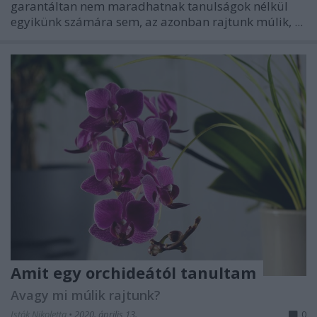
garantáltan nem maradhatnak tanulságok nélkül
egyikünk számára sem, az azonban rajtunk múlik, ...
Amit egy orchideától tanultam
Avagy mi múlik rajtunk?
Istók Nikoletta
•
2020. április 13.
0