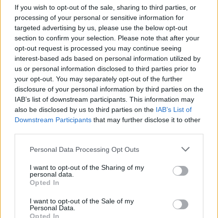
If you wish to opt-out of the sale, sharing to third parties, or
processing of your personal or sensitive information for
Eldöntöd, hogy valamit másképp szeretnél az
targeted advertising by us, please use the below opt-out
életedben, az elhatározást tett követi, aztán a kezdeti
section to confirm your selection. Please note that after your
lendület lassan alább hagy, végül pedig ...
opt-out request is processed you may continue seeing
interest-based ads based on personal information utilized by
us or personal information disclosed to third parties prior to
your opt-out. You may separately opt-out of the further
disclosure of your personal information by third parties on the
IAB’s list of downstream participants. This information may
also be disclosed by us to third parties on the
IAB’s List of
Downstream Participants
that may further disclose it to other
third parties.
Please note that this website/app uses one or more Google
Personal Data Processing Opt Outs
services and may gather and store information including but
not limited to your visit or usage behaviour. You may click to
I want to opt-out of the Sharing of my
personal data.
grant or deny consent to Google and its third-party tags to
Opted In
use your data for below specified purposes in below Google
consent section.
I want to opt-out of the Sale of my
Personal Data.
Opted In