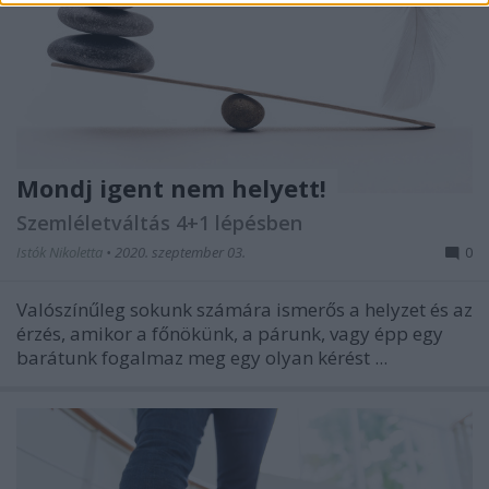
Mondj igent nem helyett!
Szemléletváltás 4+1 lépésben
Istók Nikoletta
•
2020. szeptember 03.
0
Valószínűleg sokunk számára ismerős a helyzet és az
érzés, amikor a főnökünk, a párunk, vagy épp egy
barátunk fogalmaz meg egy olyan kérést ...