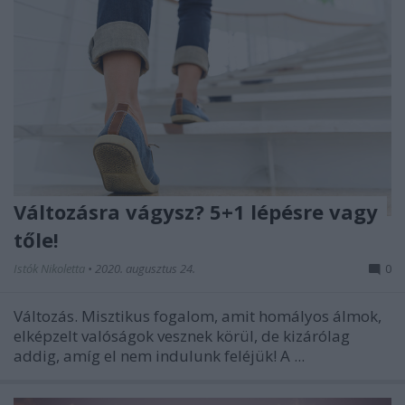
Változásra vágysz? 5+1 lépésre vagy
tőle!
Istók Nikoletta
•
2020. augusztus 24.
0
Változás. Misztikus fogalom, amit homályos álmok,
elképzelt valóságok vesznek körül, de kizárólag
addig, amíg el nem indulunk feléjük! A ...