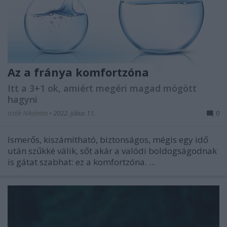
Az a fránya komfortzóna
Itt a 3+1 ok, amiért megéri magad mögött
hagyni
Istók Nikoletta
•
2022. július 11.
0
Ismerős, kiszámítható, biztonságos, mégis egy idő
után szűkké válik, sőt akár a valódi boldogságodnak
is gátat szabhat: ez a komfortzóna. ...