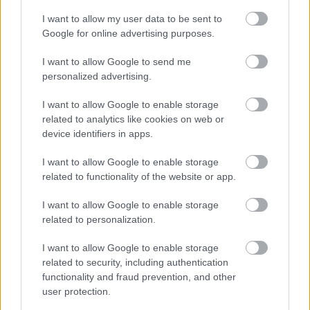
Nem szükséges azonban egyből világmegváltásban
I want to allow my user data to be sent to
gondolkodnod, sokkal inkább arra az első apró
Google for online advertising purposes.
lépésre koncentrálj, amit már ma megtehetsz.
I want to allow Google to send me
Kevésnek tűnik? Akkor számolj utána, milyen
personalized advertising.
messzire juthatsz, ha a következő egy hónapban
(esetleg kettőben, netán háromban...) minden nap
I want to allow Google to enable storage
haladsz egy keveset, ahhoz képest, mintha arra
related to analytics like cookies on web or
várnál, hogy egyszer majd nagy lendülettel lesz
device identifiers in apps.
módod elindulni.
I want to allow Google to enable storage
related to functionality of the website or app.
A legnagyobb hiba, amit elkövethetünk, az,
I want to allow Google to enable storage
related to personalization.
ha nem teszünk semmit, mert azt hisszük,
hogy csak keveset tehetünk. (Sydney Smith)
I want to allow Google to enable storage
related to security, including authentication
functionality and fraud prevention, and other
És még egy érv a kis lépések mellett: minél
user protection.
könnyebben tudsz megtenni valamit, azaz minél