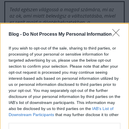
Tedd egészen világossá a magad számára, mi az
az ok, ami miatt belevágsz a változtatásba, mivel
ez segít majd a döntéshelyzetekben, a
komfortzónádon kívül, a nehezebb napokon, a
csökkenő lelkesedés idején. Ehhez nyúlhatsz vissza
Blog -
Do Not Process My Personal Information
olyankor is, amikor elbizonytalanodsz, esetleg egy
rövid időre letérsz a tervezett utadról.
If you wish to opt-out of the sale, sharing to third parties, or
processing of your personal or sensitive information for
targeted advertising by us, please use the below opt-out
section to confirm your selection. Please note that after your
3. Tisztázd, mire van ráhatásod
opt-out request is processed you may continue seeing
interest-based ads based on personal information utilized by
Amikor már tudod, mit szeretnél, sziklaszilárd a
us or personal information disclosed to third parties prior to
motivációd is, és magaddal is őszintén
your opt-out. You may separately opt-out of the further
elbeszélgettél, hogy lásd, honnan indulsz, mire
disclosure of your personal information by third parties on the
támaszkodhatsz, vagy épp mi jelenthet kihívást
IAB’s list of downstream participants. This information may
számodra a folyamatban, eljött az akcióterv
also be disclosed by us to third parties on the
IAB’s List of
összeállításának ideje.
Downstream Participants
that may further disclose it to other
third parties.
Hogy miért van erre szükség? Mert a megvalósítás