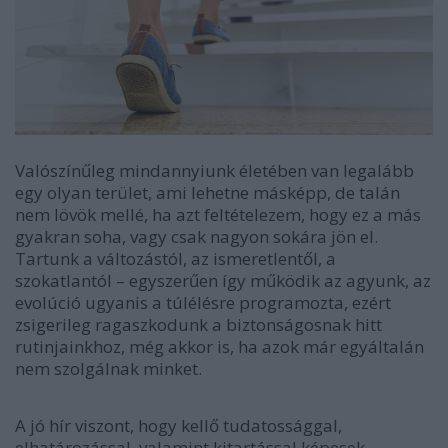
Valószínűleg mindannyiunk életében van legalább
egy olyan terület, ami lehetne másképp, de talán
nem lövök mellé, ha azt feltételezem, hogy ez a más
gyakran soha, vagy csak nagyon sokára jön el.
Tartunk a változástól, az ismeretlentől, a
szokatlantól – egyszerűen így működik az agyunk, az
evolúció ugyanis a túlélésre programozta, ezért
zsigerileg ragaszkodunk a biztonságosnak hitt
rutinjainkhoz, még akkor is, ha azok már egyáltalán
nem szolgálnak minket.
A jó hír viszont, hogy kellő tudatossággal,
elhatározással, valamint kitartással képesek