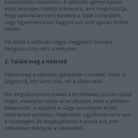
kapcsolódsz másokhoz. A változás igénye éppen
ezért lényeges útjelző számodra, ami megmutatja,
hogy valamiben nem követed a saját iránytűdet,
vagy figyelmen kívül hagyod azt, ami igazán fontos
neked.
Ha tehát a változás vágya megjelent benned,
hallgass rá és nézz a mélyére
2. Találd meg a miérted
Fejtsd meg a változás igényének üzenetét: miért is
vágysz rá, mit vársz tőle, mi a célod vele?
Ha megválaszolod ezeket a kérdéseket, tisztán látod
majd, mennyire reális az az állapot, amit a jövőben
elképzeltél, a sajátod-e, vagy valamilyen külső
elvárásnak próbálsz megfelelni, egyáltalán erre van-
e szükséged, és megkaphatod-e általa azt, ami
aktuálisan hiányzik az életedből.