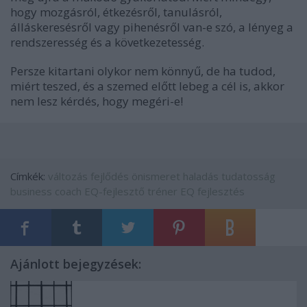
hogy mozgásról, étkezésről, tanulásról,
álláskeresésről vagy pihenésről van-e szó, a lényeg a
rendszeresség és a következetesség.
Persze kitartani olykor nem könnyű, de ha tudod,
miért teszed, és a szemed előtt lebeg a cél is, akkor
nem lesz kérdés, hogy megéri-e!
Címkék:
változás
fejlődés
önismeret
haladás
tudatosság
business coach
EQ-fejlesztő tréner
EQ fejlesztés
Ajánlott bejegyzések: