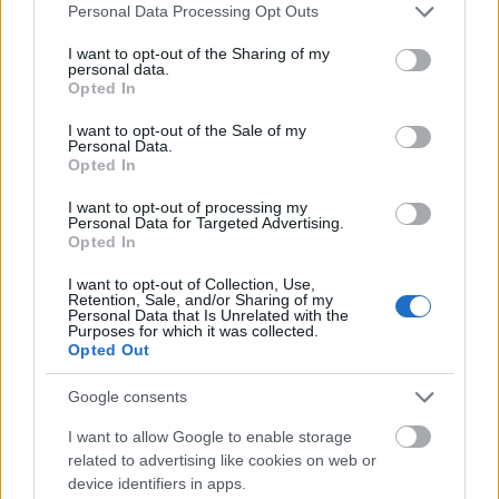
hevében gyakran olyasmire fecséreljük az
Please note that this website/app uses one or more Google
Personal Data Processing Opt Outs
energiánkat (vagy lefordítva: olyan tényezők miatt
services and may gather and store information including but
bosszankodunk, aggódunk, esetleg olyanoktól
not limited to your visit or usage behaviour. You may click to
I want to opt-out of the Sharing of my
personal data.
várjuk a csodát), amire nincs ráhatásunk! Mindig
grant or deny consent to Google and its third-party tags to
Opted In
lesznek gátló körülmények, minket nem támogató
use your data for below specified purposes in below Google
emberek, váratlan akadályok, ezekkel azonban nem
consent section.
I want to opt-out of the Sale of my
Personal Data.
tudunk mit tenni.
Opted In
Fókuszálj tehát arra,
ami a hatáskörödben van
, és
I want to opt-out of processing my
amit a jelenlegi lehetőségeid megengednek
Personal Data for Targeted Advertising.
Opted In
számodra. Bármikor, amikor úgy érzed, hiábavalóak
a változás irányában tett törekvéseid, érdemes
I want to opt-out of Collection, Use,
visszatérned ehhez a ponthoz, és ránézned, vajon
Retention, Sale, and/or Sharing of my
Personal Data that Is Unrelated with the
tényleg azon a mezsgyén mozogsz-e, ahol változást
Purposes for which it was collected.
érhetsz el.
Opted Out
4. Cselekedj
Google consents
Természetesen nem elegendő fejben készen állnod,
I want to allow Google to enable storage
a tettek mezejére is kell lépned, ráadásul a
related to advertising like cookies on web or
változáshoz
másképp
kell cselekedned, mint eddig.
device identifiers in apps.