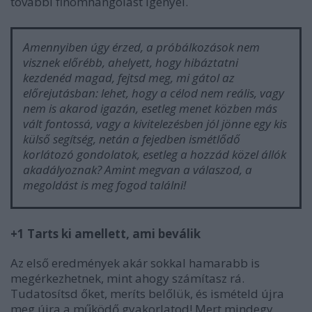
további finomhangolást igényel.
Amennyiben úgy érzed, a próbálkozások nem
visznek előrébb, ahelyett, hogy hibáztatni
kezdenéd magad, fejtsd meg, mi gátol az
előrejutásban: lehet, hogy a célod nem reális, vagy
nem is akarod igazán, esetleg menet közben más
vált fontossá, vagy a kivitelezésben jól jönne egy kis
külső segítség, netán a fejedben ismétlődő
korlátozó gondolatok, esetleg a hozzád közel állók
akadályoznak? Amint megvan a válaszod, a
megoldást is meg fogod találni!
+1 Tarts ki amellett, ami beválik
Az első eredmények akár sokkal hamarabb is
megérkezhetnek, mint ahogy számítasz rá.
Tudatosítsd őket, meríts belőlük, és ismételd újra
meg újra a működő gyakorlatod! Mert mindegy,