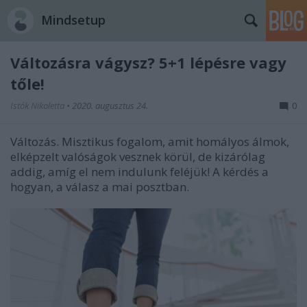
Mindsetup
Változásra vágysz? 5+1 lépésre vagy
tőle!
Istók Nikoletta
•
2020. augusztus 24.
0
Változás. Misztikus fogalom, amit homályos álmok,
elképzelt valóságok vesznek körül, de kizárólag
addig, amíg el nem indulunk feléjük! A kérdés a
hogyan, a válasz a mai posztban.