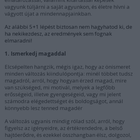
vagyunk túljárni a saját agyunkon, és életre hívni a
vágyott újat a mindennapjainkban.
Az alábbi 5+1 lépést biztosan nem hagyhatod ki, de
ha nekikezdesz, az eredmények sem fognak
elmaradni!
1. Ismerkedj magaddal
Elcsépelten hangzik, mégis igaz, hogy az önismeret
minden változás kiindulópontja: minél többet tudsz
magadról, arról, hogy hogyan érzed magad, mire
van szükséged, mi motivál, melyek a legfőbb
erősségeid, illetve gyengeségeid, vagy mi jelent
számodra elégedettséget és boldogságot, annál
könnyebb lesz tenned magadér
A változás ugyanis mindig rólad szól, arról, hogy
figyelsz az igényeidre, az értékrendedre, a belső
hajtóerődre, és ezekkel összhangban élsz, dolgozol,